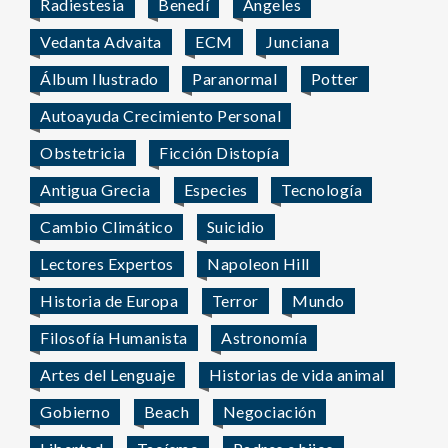
Radiestesia
Benedí
Ángeles
Vedanta Advaita
ECM
Junciana
Álbum Ilustrado
Paranormal
Potter
Autoayuda Crecimiento Personal
Obstetricia
Ficción Distopía
Antigua Grecia
Especies
Tecnología
Cambio Climático
Suicidio
Lectores Expertos
Napoleon Hill
Historia de Europa
Terror
Mundo
Filosofía Humanista
Astronomía
Artes del Lenguaje
Historias de vida animal
Gobierno
Beach
Negociación