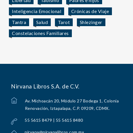
Libertad
Taoísmo
Padres e hijos
Inteligencia Emocional
Crónicas de Viaje
Tantra
Salud
Tarot
Shlezinger
Constelaciones Familiares
Nirvana Libros S.A. de C.V.
Av. Michoacán 20, Módulo 27 Bodega 1, Colonia
Renovación, Iztapalapa, C.P. 09209, CDMX.
55 5615 8479 | 55 5615 8480
nirvana@nirvanalibros.com.mx