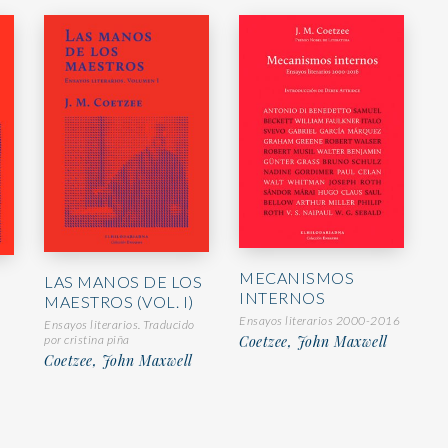
MECANISMOS
LAS MANOS DE LOS
INTERNOS
MAESTROS (VOL. I)
Ensayos literarios 2000-2016
Ensayos literarios. Traducido
por cristina piña
Coetzee, John Maxwell
Coetzee, John Maxwell
,