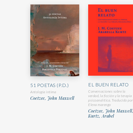
EL BUEN RELATO
51 POETAS (P.D.)
Conversaciones sobre la
Antología intima
verdad, la ficción y la terapia
Coetzee, John Maxwell
psicoanalítica. Traducido por
Elena marengo
Coetzee, John Maxwell
Kurtz, Arabel