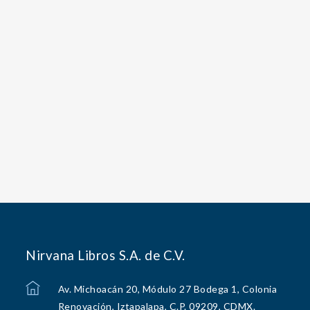
Nirvana Libros S.A. de C.V.
Av. Michoacán 20, Módulo 27 Bodega 1, Colonia
Renovación, Iztapalapa, C.P. 09209, CDMX.