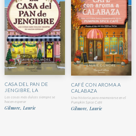
CASA DEL PAN DE
CAFÉ CON AROMA A
JENGIBRE, LA
CALABAZA
Las cosas más dulces siempre se
Una historia para enamorarse en el
hacen esperar
Pumpkin Spice Café
Gilmore, Laurie
Gilmore, Laurie