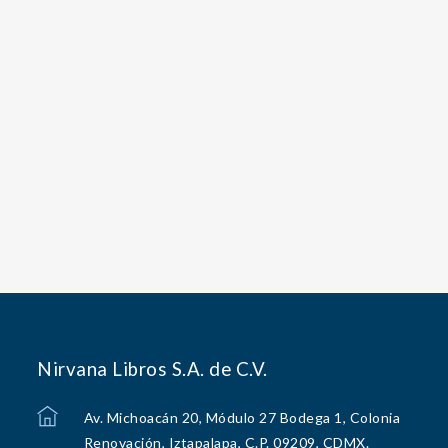
Nirvana Libros S.A. de C.V.
Av. Michoacán 20, Módulo 27 Bodega 1, Colonia
Renovación, Iztapalapa, C.P. 09209, CDMX.