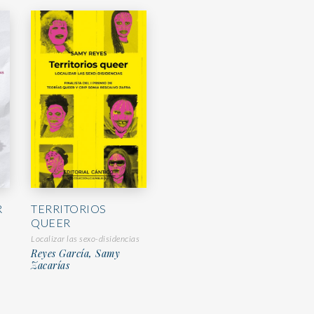
TERRITORIOS
R
QUEER
Localizar las sexo-disidencias
Reyes García, Samy
Zacarías