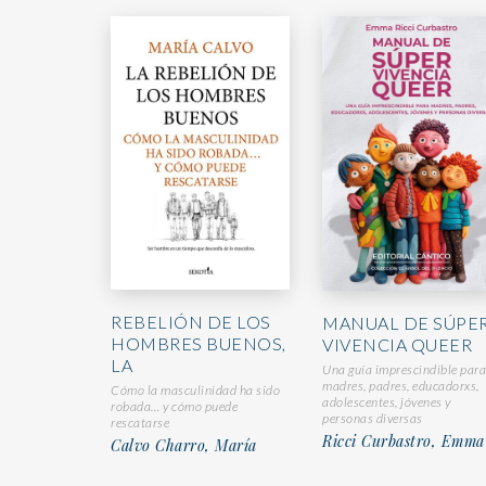
REBELIÓN DE LOS
MANUAL DE SÚPE
HOMBRES BUENOS,
VIVENCIA QUEER
LA
Una guía imprescindible para
madres, padres, educadorxs,
Cómo la masculinidad ha sido
adolescentes, jóvenes y
robada… y cómo puede
personas diversas
rescatarse
Ricci Curbastro, Emma
Calvo Charro, María