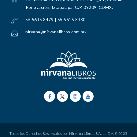
Renovación, Iztapalapa, C.P. 09209, CDMX.
55 5615 8479 | 55 5615 8480
nirvana@nirvanalibros.com.mx
Todos los Derechos Reservados por Nirvana Libros, S.A. de C.V. © 2025