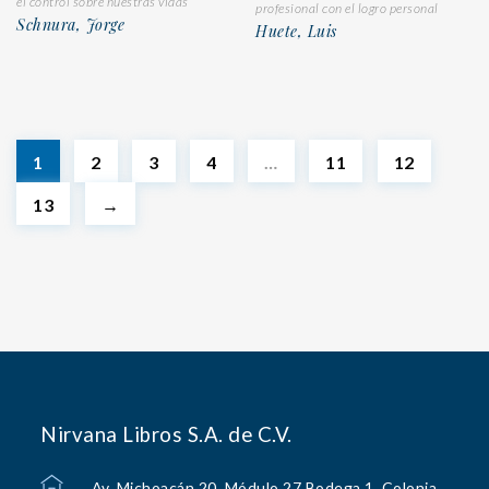
el control sobre nuestras vidas
profesional con el logro personal
Schnura, Jorge
Huete, Luis
1
2
3
4
…
11
12
13
→
Nirvana Libros S.A. de C.V.
Av. Michoacán 20, Módulo 27 Bodega 1, Colonia