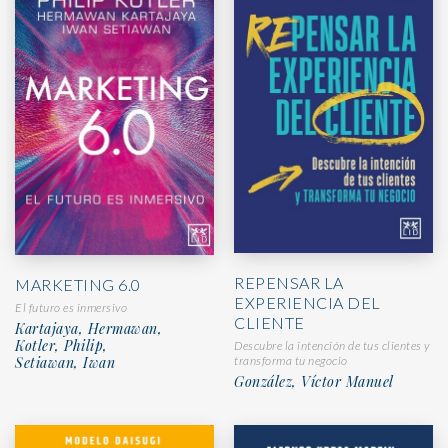
REPENSAR LA
MARKETING 6.0
EXPERIENCIA DEL
El futuro es inmersivo
CLIENTE
Kartajaya, Hermawan,
Kotler, Philip,
Descubre la intención de tus clientes y
Setiawan, Iwan
transforma tu negocio
González, Víctor Manuel