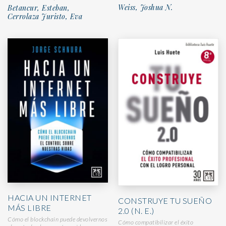
Weiss, Joshua N.
Betancur, Esteban,
Cerrolaza Juristo, Eva
HACIA UN INTERNET
CONSTRUYE TU SUEÑO
MÁS LIBRE
2.0 (N. E.)
Cómo el blockchain puede devolvernos
Cómo compatibilizar el éxito