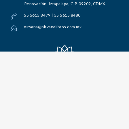
Renovación, Iztapalapa, C.P. 09209, CDMX.
55 5615 8479 | 55 5615 8480
nirvana@nirvanalibros.com.mx
Todos los Derechos Reservados por Nirvana Libros, S.A. de C.V. © 2025