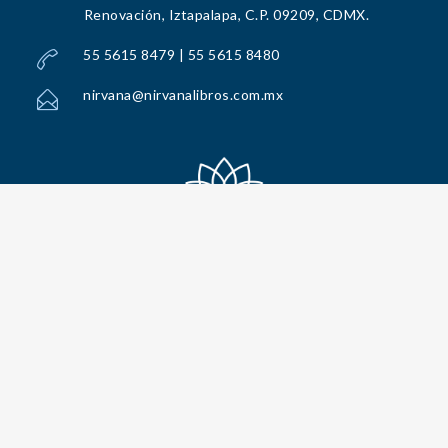
Renovación, Iztapalapa, C.P. 09209, CDMX.
55 5615 8479 | 55 5615 8480
nirvana@nirvanalibros.com.mx
Todos los Derechos Reservados por Nirvana Libros, S.A. de C.V. © 2025