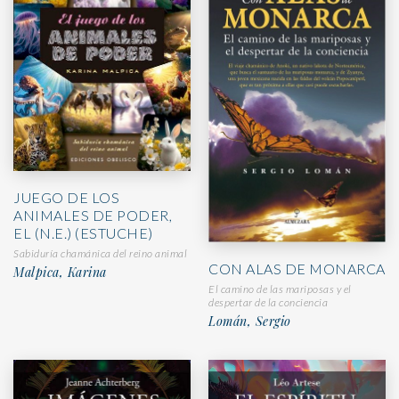
JUEGO DE LOS
ANIMALES DE PODER,
EL (N.E.) (ESTUCHE)
Sabiduría chamánica del reino animal
CON ALAS DE MONARCA
Malpica, Karina
El camino de las mariposas y el
despertar de la conciencia
Lomán, Sergio