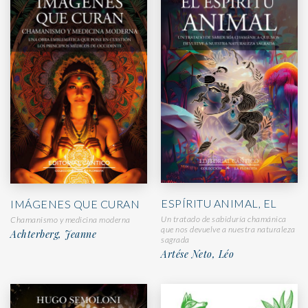
ESPÍRITU ANIMAL, EL
IMÁGENES QUE CURAN
Un tratado de sabiduría chamánica
Chamanismo y medicina moderna
que nos devuelve a nuestra naturaleza
Achterberg, Jeanne
sagrada
Artése Neto, Léo