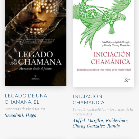
LEGADO DE UNA
INICIACIÓN
CHAMANA, EL
CHAMÁNICA
Memorias desde el futuro
Sanación psicodélica y los males de la
modernidad
Semoloni, Hugo
Apffel-Marglin, Frédérique,
Chung Gonzales, Randy