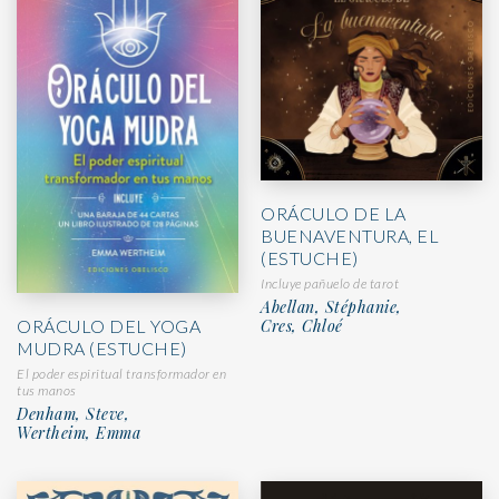
ORÁCULO DE LA
BUENAVENTURA, EL
(ESTUCHE)
Incluye pañuelo de tarot
Abellan, Stéphanie,
ORÁCULO DEL YOGA
Cres, Chloé
MUDRA (ESTUCHE)
El poder espiritual transformador en
tus manos
Denham, Steve,
Wertheim, Emma