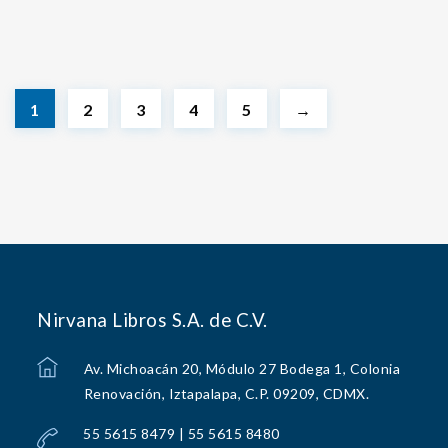
1
2
3
4
5
→
Nirvana Libros S.A. de C.V.
Av. Michoacán 20, Módulo 27 Bodega 1, Colonia
Renovación, Iztapalapa, C.P. 09209, CDMX.
55 5615 8479 | 55 5615 8480