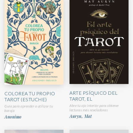
ARTE PSÍQUICO DEL
COLOREA TU PROPIO
TAROT, EL
TAROT (ESTUCHE)
Abre tu ojo interior para obtener
Guía para aprender a utilizar tu
lecturas más reveladoras
baraja
Auryn, Mat
Anonimo