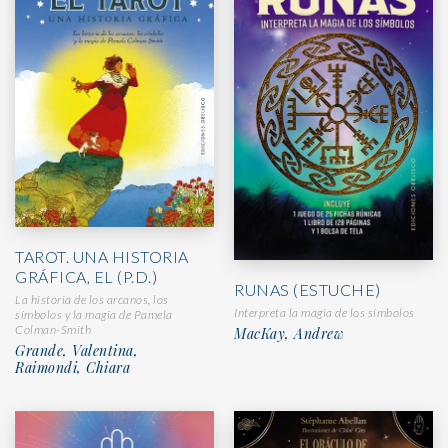
TAROT. UNA HISTORIA
GRÁFICA, EL (P.D.)
RUNAS (ESTUCHE)
La historia de los arcanos, los
Interpreta la magia de los símbolos
símbolos y la magia de Pamela
Colman-Smith
MacKay, Andrew
Grande, Valentina,
Raimondi, Chiara