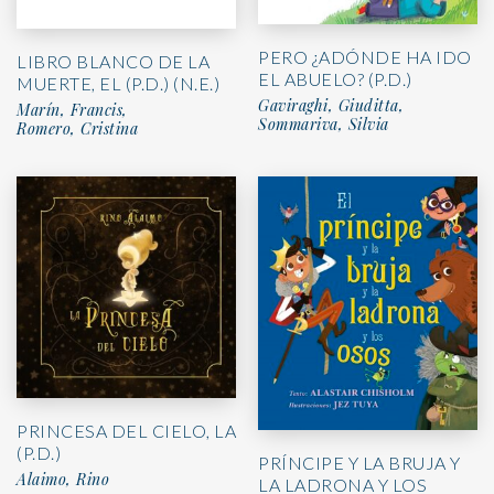
PERO ¿ADÓNDE HA IDO
LIBRO BLANCO DE LA
EL ABUELO? (P.D.)
MUERTE, EL (P.D.) (N.E.)
Gaviraghi, Giuditta,
Marín, Francis,
Sommariva, Silvia
Romero, Cristina
PRINCESA DEL CIELO, LA
(P.D.)
PRÍNCIPE Y LA BRUJA Y
Alaimo, Rino
LA LADRONA Y LOS