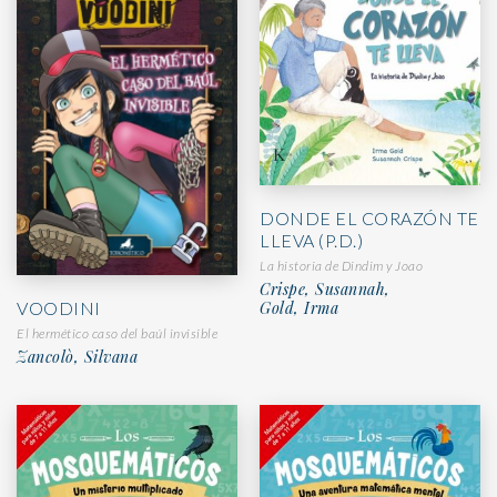
DONDE EL CORAZÓN TE
LLEVA (P.D.)
La historia de Dindim y Joao
Crispe, Susannah,
VOODINI
Gold, Irma
El hermético caso del baúl invisible
Zancolò, Silvana