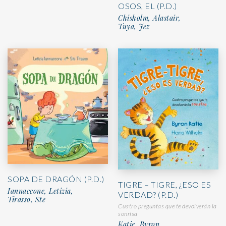
OSOS, EL (P.D.)
Chisholm, Alastair,
Tuya, Jez
SOPA DE DRAGÓN (P.D.)
TIGRE – TIGRE, ¿ESO ES
Iannaccone, Letizia,
VERDAD? (P.D.)
Tirasso, Ste
Cuatro preguntas que te devolverán la
sonrisa
Katie, Byron,