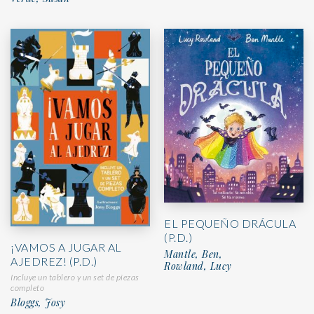
EL PEQUEÑO DRÁCULA
(P.D.)
¡VAMOS A JUGAR AL
Mantle, Ben,
AJEDREZ! (P.D.)
Rowland, Lucy
Incluye un tablero y un set de piezas
completo
Bloggs, Josy