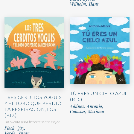
Wilhelm, Hans
TÚ ERES UN CIELO AZUL
TRES CERDITOS YOGUIS
(P.D.)
Y EL LOBO QUE PERDIÓ
Adánez, Antonio,
LA RESPIRACIÓN, LOS
Cabassa, Mariona
(P.D.)
Un cuento para hacerte sentir mejor
Fleck, Jay,
Verde, Susan