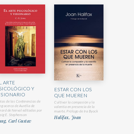
L ARTE
SICOLÓGICO Y
ESTAR CON LOS
ISIONARIO
QUE MUEREN
tas de las Conferencias de
Cultivar la compasión y la
ng acerca de Aurélia de
valentía en presencia de la
rard de Nerval editadas por
muerte. Prólogo de Ira Byock
aig E. Stephenson
Halifax, Joan
ng, Carl Gustav