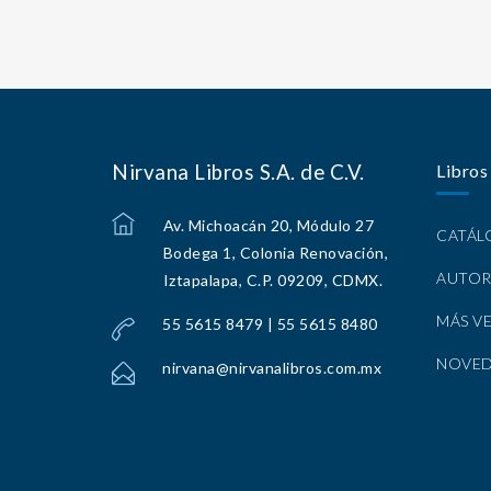
Nirvana Libros S.A. de C.V.
Libros
Av. Michoacán 20, Módulo 27
CATÁ
Bodega 1, Colonia Renovación,
AUTOR
Iztapalapa, C.P. 09209, CDMX.
MÁS V
55 5615 8479 | 55 5615 8480
NOVE
nirvana@nirvanalibros.com.mx