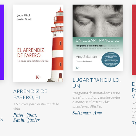
LUGAR TRANQUILO,
E
UN
P
APRENDIZ DE
Programa de mindfulness para
V
FARERO, EL
enseñar a niños y adolescentes
a manejar el estrés y las
No
15 claves para disfrutar de la
emociones difíciles
Ju
vida
Gé
Saltzman, Amy
Piñol, Joan,
Cr
S
Savin, Javier
Ju