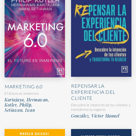
REPENSAR LA
MARKETING 6.0
EXPERIENCIA DEL
El futuro es inmersivo
CLIENTE
Kartajaya, Hermawan,
Kotler, Philip,
Descubre la intención de tus clientes y
Setiawan, Iwan
transforma tu negocio
González, Víctor Manuel