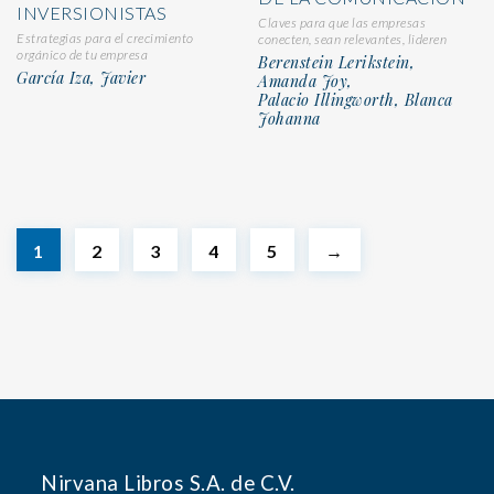
INVERSIONISTAS
Claves para que las empresas
Estrategias para el crecimiento
conecten, sean relevantes, lideren
orgánico de tu empresa
Berenstein Lerikstein,
García Iza, Javier
Amanda Joy,
Palacio Illingworth, Blanca
Johanna
1
2
3
4
5
→
Nirvana Libros S.A. de C.V.