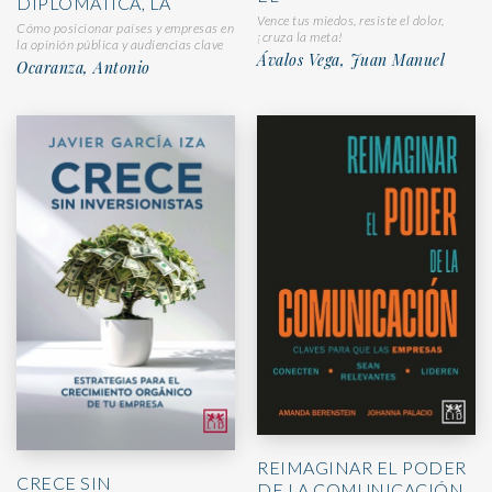
DIPLOMÁTICA, LA
Vence tus miedos, resiste el dolor,
Cómo posicionar países y empresas en
¡cruza la meta!
la opinión pública y audiencias clave
Ávalos Vega, Juan Manuel
Ocaranza, Antonio
REIMAGINAR EL PODER
CRECE SIN
DE LA COMUNICACIÓN