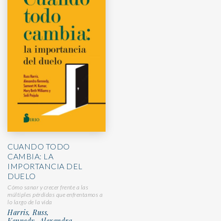
CUANDO TODO
CAMBIA: LA
IMPORTANCIA DEL
DUELO
Cómo sanar y crecer frente a las
múltiples pérdidas que enfrentamos a
lo largo de la vida
Harris, Russ,
Kennedy, Alexandra,