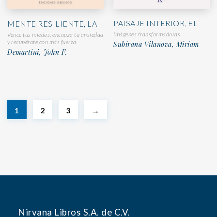
PAISAJE INTERIOR, EL
MENTE RESILIENTE, LA
Imágenes transformadoras
Vence tus miedos, encauza tu ansiedad
y recupérate con más fuerza
Subirana Vilanova, Miriam
Demartini, John F.
1
2
3
→
Nirvana Libros S.A. de C.V.