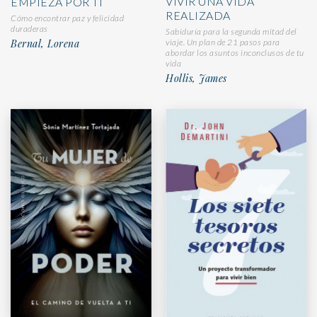
VIVIR UNA VIDA
EMPIEZA POR TI
REALIZADA
Cómo encontrar paz y felicidad
duraderas
Sabiduría para la segunda mitad del
Bernal, Lorena
viaje. Un plan de 21 pasos para
abordar los asuntos inconclusos de tu
vida
Hollis, James