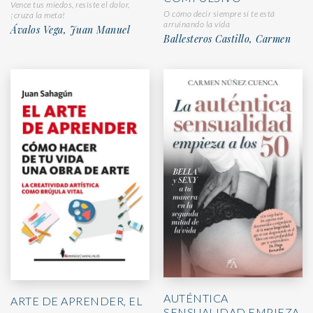
Vence tus miedos, resiste el dolor,
O cómo decir siempre sí te está
¡cruza la meta!
arruinando la vida
Ávalos Vega, Juan Manuel
Ballesteros Castillo, Carmen
AUTÉNTICA
ARTE DE APRENDER, EL
SENSUALIDAD EMPIEZA