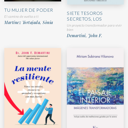
TU MUJER DE PODER
SIETE TESOROS
El camino de vuelta a ti
SECRETOS, LOS
Martínez Tortajada, Sònia
Un proyecto transformador para vivir
bien
Demartini, John F.