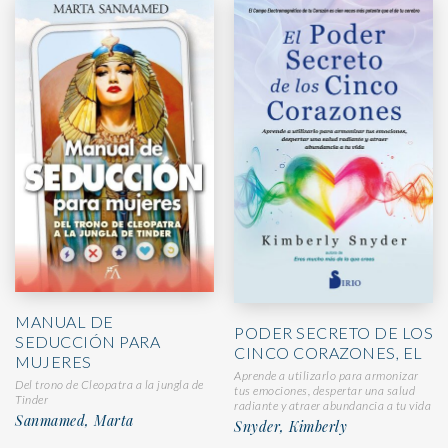
MANUAL DE
PODER SECRETO DE LOS
SEDUCCIÓN PARA
CINCO CORAZONES, EL
MUJERES
Aprende a utilizarlo para armonizar
Del trono de Cleopatra a la jungla de
tus emociones, despertar una salud
Tinder
radiante y atraer abundancia a tu vida
Sanmamed, Marta
Snyder, Kimberly