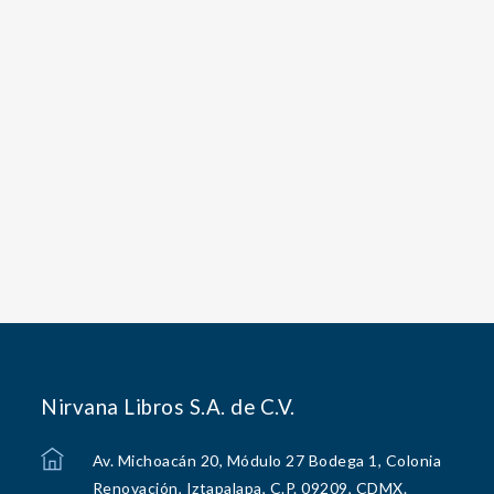
Nirvana Libros S.A. de C.V.
Av. Michoacán 20, Módulo 27 Bodega 1, Colonia
Renovación, Iztapalapa, C.P. 09209, CDMX.