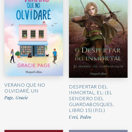
VERANO QUE NO
DESPERTAR DEL
OLVIDARÉ, UN
INMORTAL, EL: (EL
Page, Gracie
SENDERO DEL
GUARDABOSQUES,
LIBRO 15) (P.D.)
Urvi, Pedro