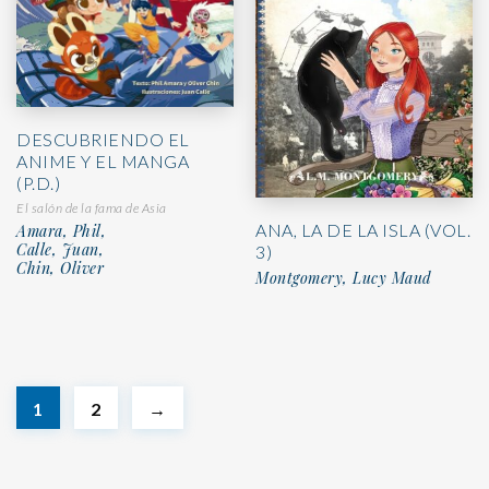
DESCUBRIENDO EL
ANIME Y EL MANGA
(P.D.)
El salón de la fama de Asia
ANA, LA DE LA ISLA (VOL.
Amara, Phil,
Calle, Juan,
3)
Chin, Oliver
Montgomery, Lucy Maud
1
2
→