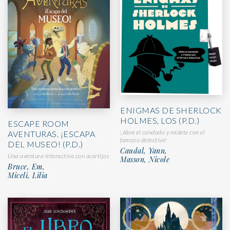
ENIGMAS DE SHERLOCK
HOLMES, LOS (P.D.)
ESCAPE ROOM
¡Abre el candado y mídete con el
AVENTURAS. ¡ESCAPA
famoso detective!
DEL MUSEO! (P.D.)
Caudal, Yann,
Una aventura interactiva con acertijos
Masson, Nicole
Bruce, Em,
Miceli, Lilia