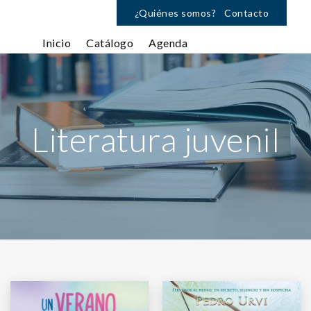
¿Quiénes somos?
Contacto
Inicio
Catálogo
Agenda
Literatura juvenil