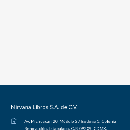
Nirvana Libros S.A. de C.V.
Av. Michoacán 20, Módulo 27 Bodega 1, Colonia
Renovación, Iztapalapa, C.P. 09209, CDMX.