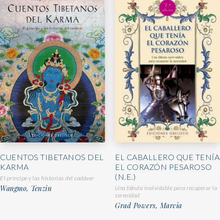
CUENTOS TIBETANOS DEL
EL CABALLERO QUE TENÍA
KARMA
EL CORAZÓN PESAROSO
(N.E.)
El príncipe y las historias del cadáver
Wangmo, Tenzin
Una fábula inolvidable para recuperar la
serenidad
Grad Powers, Marcia