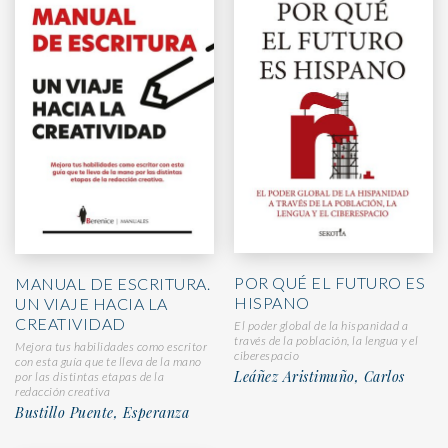
POR QUÉ EL FUTURO ES
MANUAL DE ESCRITURA.
HISPANO
UN VIAJE HACIA LA
CREATIVIDAD
El poder global de la hispanidad a
través de la población, la lengua y el
Mejora tus habilidades como escritor
ciberespacio
con esta guía que te lleva de la mano
Leáñez Aristimuño, Carlos
por las distintas etapas de la
redacción creativa
Bustillo Puente, Esperanza