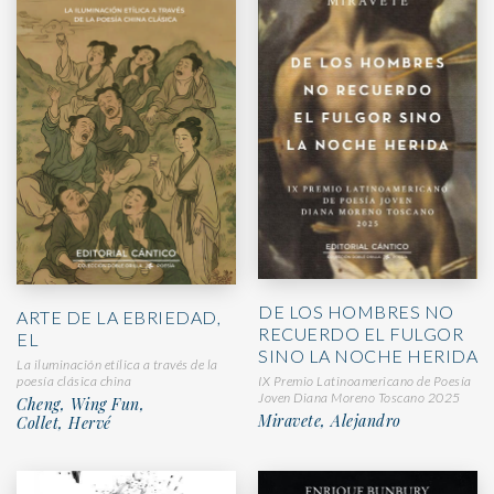
DE LOS HOMBRES NO
ARTE DE LA EBRIEDAD,
RECUERDO EL FULGOR
EL
SINO LA NOCHE HERIDA
La iluminación etílica a través de la
IX Premio Latinoamericano de Poesía
poesía clásica china
Joven Diana Moreno Toscano 2025
Cheng, Wing Fun,
Miravete, Alejandro
Collet, Hervé