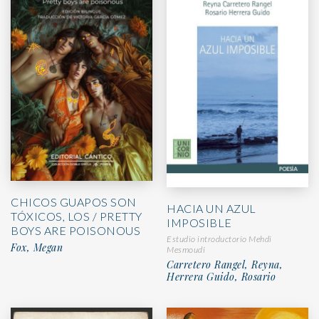
CHICOS GUAPOS SON
HACIA UN AZUL
TÓXICOS, LOS / PRETTY
IMPOSIBLE
BOYS ARE POISONOUS
Estudio introductorio Mehdi
Fox, Megan
Mesmoudi
Carretero Rangel, Reyna,
Herrera Guido, Rosario