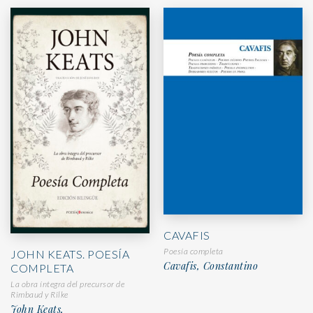
CAVAFIS
Poesía completa
JOHN KEATS. POESÍA
Cavafis, Constantino
COMPLETA
La obra íntegra del precursor de
Rimbaud y Rilke
John Keats,