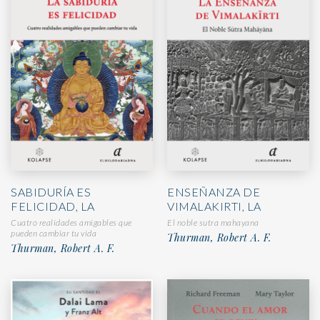
SABIDURÍA ES
ENSEÑANZA DE
FELICIDAD, LA
VIMALAKIRTI, LA
Cuatro realidades amigables que
El noble sutra mahayana
pueden cambiar tu vida
Thurman, Robert A. F.
Thurman, Robert A. F.