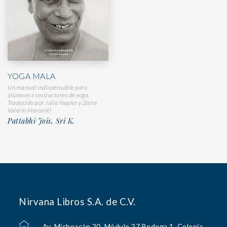
YOGA MALA
Un manual indispensable para
alumnos e instructores de yoga.
Traducido por Julia Napier y Zaira
Valerin Mercanti
Pattabhi Jois, Sri K.
Nirvana Libros S.A. de C.V.
Av. Michoacán 20, Módulo 27 Bodega 1, Colonia