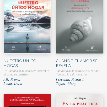
CUANDO EL AMOR SE
NUESTRO ÚNICO
REVELA
HOGAR
Sabiduría de la Bhagavad Gita para
Un llamado al mundo para despertar
iluminar la vida moderna
al cambio climático
Freeman, Richard,
Alt, Franz,
Taylor, Mary
Lama, Dalai