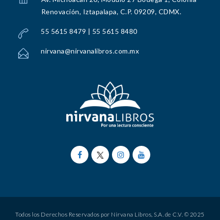
Renovación, Iztapalapa, C.P. 09209, CDMX.
55 5615 8479 | 55 5615 8480
nirvana@nirvanalibros.com.mx
Todos los Derechos Reservados por Nirvana Libros, S.A. de C.V. © 2025