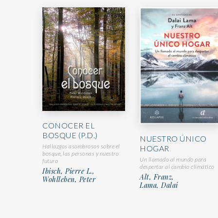
CONOCER EL
BOSQUE (P.D.)
NUESTRO ÚNICO
Hallazgos asombrosos sobre el
HOGAR
bosque, las personas y nuestro
Un llamado al mundo para
futuro
despertar al cambio climático
Ibisch, Pierre L.,
Alt, Franz,
Wohlleben, Peter
Lama, Dalai