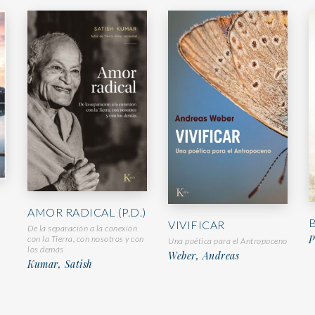
AMOR RADICAL (P.D.)
VIVIFICAR
De la separación a la conexión
P
con la Tierra, con nosotros y con
Una poética para el Antropoceno
los demás
Weber, Andreas
Kumar, Satish