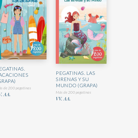
EGATINAS.
PEGATINAS. LAS
ACACIONES
SIRENAS Y SU
GRAPA)
MUNDO (GRAPA)
s de 200 pegatinas
Más de 200 pegatinas
. AA.
VV. AA.