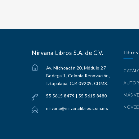
Nirvana Libros S.A. de C.V.
Libros
Av. Michoacán 20, Módulo 27
CATÁ
Bodega 1, Colonia Renovación,
AUTOR
Iztapalapa, C.P. 09209, CDMX.
MÁS V
55 5615 8479 | 55 5615 8480
NOVE
nirvana@nirvanalibros.com.mx