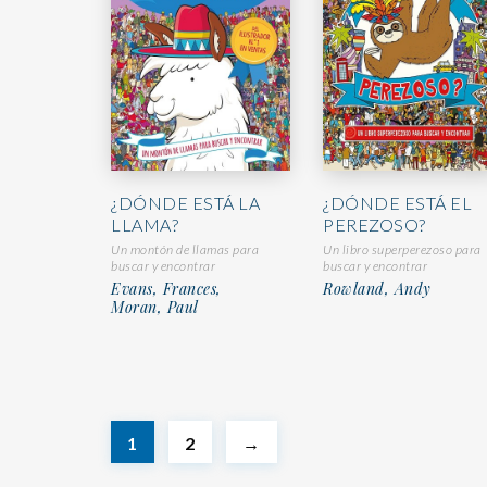
¿DÓNDE ESTÁ LA
¿DÓNDE ESTÁ EL
LLAMA?
PEREZOSO?
Un montón de llamas para
Un libro superperezoso para
buscar y encontrar
buscar y encontrar
Evans, Frances,
Rowland, Andy
Moran, Paul
1
2
→