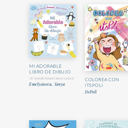
MI ADORABLE
LIBRO DE DIBUJO
¡El mundo kawaii paso a paso!
COLOREA CON
Emelyanova, Tanya
ITSPOLI
ItsPoli