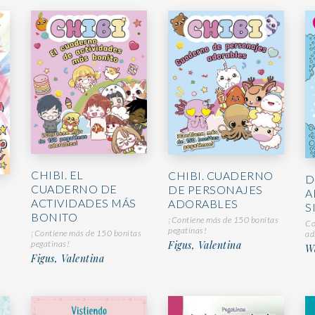
CHIBI. EL
CHIBI. CUADERNO
D
CUADERNO DE
DE PERSONAJES
A
ACTIVIDADES MÁS
ADORABLES
S
BONITO
¡Contiene más de 150 bonitas
Co
pegatinas!
¡Contiene más de 150 bonitas
ad
Figus, Valentina
pegatinas!
W
Figus, Valentina