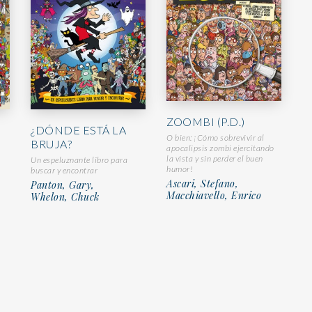
ZOOMBI (P.D.)
¿DÓNDE ESTÁ LA
O bien: ¡Cómo sobrevivir al
BRUJA?
apocalipsis zombi ejercitando
la vista y sin perder el buen
Un espeluznante libro para
humor!
buscar y encontrar
Ascari, Stefano,
Panton, Gary,
Macchiavello, Enrico
Whelon, Chuck