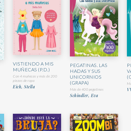
VISTIENDO A MIS
PEGATINAS. LAS
P
MUÑECAS (P.D.)
HADAS Y SUS
V
Con 4 muñecas y más de 200
UNICORNIOS
(
piezas de ropa
(GRAPA)
Má
Eich, Stella
VV
Más de 400 pegatinas
Schindler, Eva