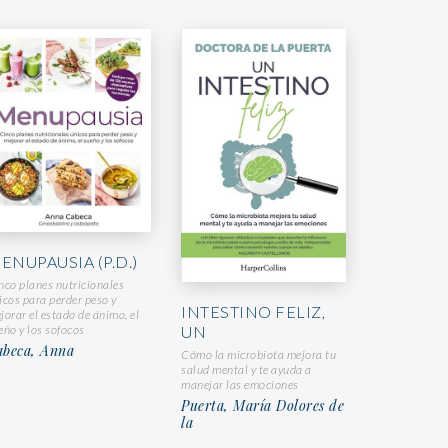
ENUPAUSIA (P.D.)
nco planes nutricionales
icos para perder peso y
INTESTINO FELIZ,
jorar el estado de ánimo, el
eño y los sofocos
UN
abeca, Anna
Cómo la microbiota mejora tu
salud mental y te ayuda a
manejar las emociones
Puerta, María Dolores de
la