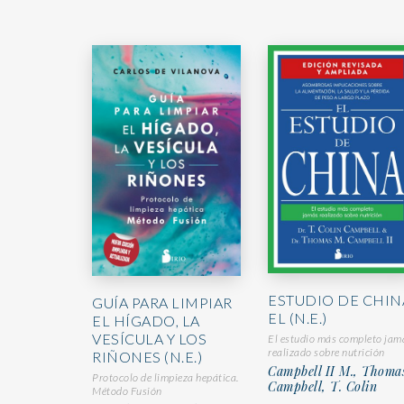
ESTUDIO DE CHIN
GUÍA PARA LIMPIAR
EL (N.E.)
EL HÍGADO, LA
VESÍCULA Y LOS
El estudio más completo jam
realizado sobre nutrición
RIÑONES (N.E.)
Campbell II M., Thoma
Protocolo de limpieza hepática.
Campbell, T. Colin
Método Fusión