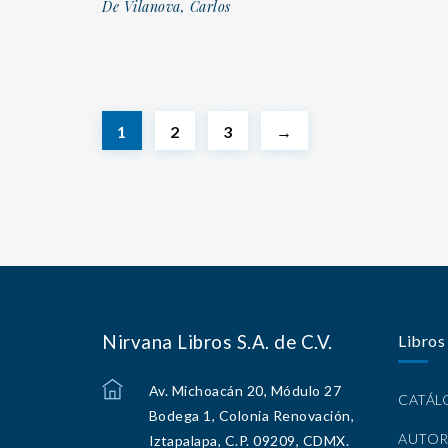
De Vilanova, Carlos
1
2
3
→
Nirvana Libros S.A. de C.V.
Libros
Av. Michoacán 20, Módulo 27
CATÁ
Bodega 1, Colonia Renovación,
AUTOR
Iztapalapa, C.P. 09209, CDMX.