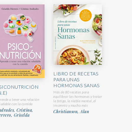
LIBRO DE RECETAS
PARA UNAS
HORMONAS SANAS
SICONUTRICIÓN
Más de 80 recetas para
N.E)
equilibrar las hormonas y tratar
rende a tener una relación
la fatiga, la niebla mental, el
ludable con la comida
insomnio y mucho más
drades, Cristina,
Christianson, Alan
rrero, Griselda