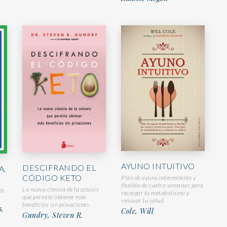
AYUNO INTUITIVO
DESCIFRANDO EL
A,
CÓDIGO KETO
Plan de ayuno intermitente y
flexible de cuatro semanas para
La nueva ciencia de la cetosis
ás
recargar tu metabolismo y
que permite obtener más
renovar tu salud
beneficios sin privaciones
s,
Cole, Will
Gundry, Steven R.