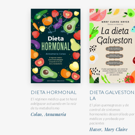
DIETA HORMONAL
DIETA GALVESTON
LA
El régimen médico que te hará
adelgazar actuando en la raíz
El plan quemagrasas y de
de tu metabolismo
control de síntomas
Colao, Annamaria
hormonales desarrollado por
médicos y probado por
pacientes
Haver, Mary Claire