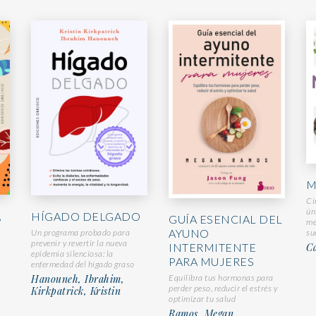
M
Ci
ún
,
HÍGADO DELGADO
GUÍA ESENCIAL DEL
me
AYUNO
su
Un programa probado para
prevenir y revertir la nueva
C
INTERMITENTE
epidemia silenciosa: la
PARA MUJERES
enfermedad del hígado graso
Hanouneh, Ibrahim,
Equilibra tus hormonas para
perder peso, reducir el estrés y
Kirkpatrick, Kristin
optimizar tu salud
Ramos, Megan