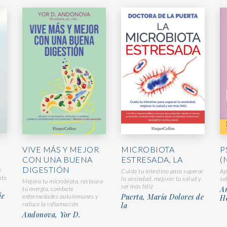
VIVE MÁS Y MEJOR
MICROBIOTA
P
CON UNA BUENA
ESTRESADA, LA
(
DIGESTIÓN
e
Cuida tu intestino para superar
Ap
nto
la ansiedad, mejorar tu salud y
sa
Mejora tu microbiota, restaura
ser más feliz
An
tu energía, combate
ie
Puerta, María Dolores de
enfermedades autoinmunes y
He
reduce la inflamación
la
Andonova, Yor D.