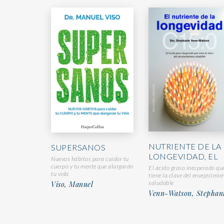
NUTRIENTE DE LA
SUPERSANOS
LONGEVIDAD, EL
Nuevos hábitos para cuidar tu
cuerpo y tu mente que alargarán
El ácido graso inesperado qu
tu vida
tiene la clave del envejecimie
saludable
Viso, Manuel
Venn-Watson, Stephan