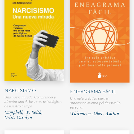
NARCISISMO
ENEAGRAMA FÁCIL
Una nueva mirada. Comprender y
Una guía práctica para el
afrontar uno de los retos psicológicos
autoconocimiento y el desarrollo
de nuestro tiempo
personal
Campbell, W. Keith,
Whitmoyer-Ober, Ashton
Crist, Carolyn