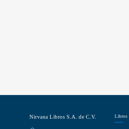
Nirvana Libros S.A. de C.V.
Libros