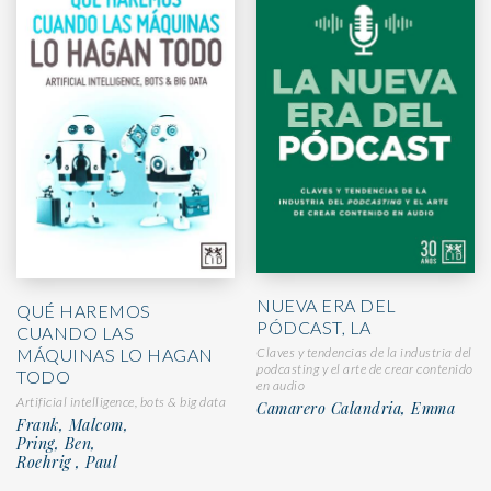
NUEVA ERA DEL
QUÉ HAREMOS
PÓDCAST, LA
CUANDO LAS
MÁQUINAS LO HAGAN
Claves y tendencias de la industria del
podcasting y el arte de crear contenido
TODO
en audio
Artificial intelligence, bots & big data
Camarero Calandria, Emma
Frank, Malcom,
Pring, Ben,
Roehrig , Paul