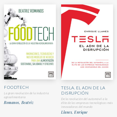
FOODTECH
TESLA. EL ADN DE LA
DISRUPCIÓN
La gran revolución de la industria
agroalimentaria
De la revolución del automóvil a la
Romanos, Beatriz
élite de las empresas tecnológicas más
innovadoras del mundo
Llanes, Enrique