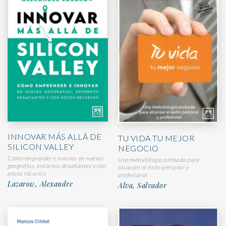
INNOVAR MÁS ALLÁ DE
TU VIDA TU MEJOR
SILICON VALLEY
NEGOCIO
Cómo emprender e innovar en nuevas
Una metodología probada para
geografías, entornos desafiantes y con
alcanzar el éxito personal y
pocos recursos
profesional
Lazarow, Alexandre
Alva, Salvador