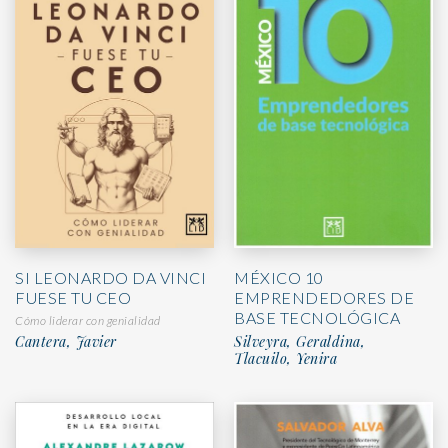
MÉXICO 10
SI LEONARDO DA VINCI
EMPRENDEDORES DE
FUESE TU CEO
BASE TECNOLÓGICA
Cómo liderar con genialidad
Silveyra, Geraldina,
Cantera, Javier
Tlacuilo, Yenira