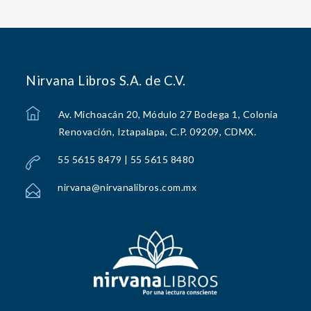
Nirvana Libros S.A. de C.V.
Av. Michoacán 20, Módulo 27 Bodega 1, Colonia
Renovación, Iztapalapa, C.P. 09209, CDMX.
55 5615 8479 | 55 5615 8480
nirvana@nirvanalibros.com.mx