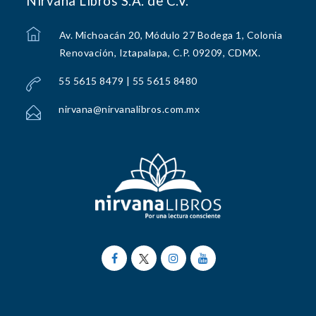
Nirvana Libros S.A. de C.V.
Av. Michoacán 20, Módulo 27 Bodega 1, Colonia
Renovación, Iztapalapa, C.P. 09209, CDMX.
55 5615 8479 | 55 5615 8480
nirvana@nirvanalibros.com.mx