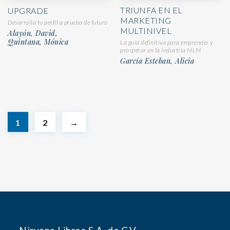
TRIUNFA EN EL
UPGRADE
MARKETING
Desarrolla tu perfil a prueba de futuro
MULTINIVEL
Alayón, David,
Quintana, Mónica
La guía definitiva para emprender y
prosperar en la industria MLM
García Esteban, Alicia
1
2
→