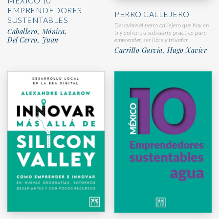
MÉXICO 10
EMPRENDEDORES
PERRO CALLEJERO
SUSTENTABLES
Descubre el perro callejero que hay en
Caballero, Mónica,
ti y aplica su sabiduría práctica para
Del Cerro, Juan
emprender, ser libre y triunfar
Carrillo García, Hugo Xavier