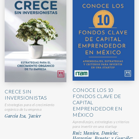
CONOCE LOS 10
CRECE SIN
FONDOS CLAVE DE
INVERSIONISTAS
CAPITAL
Estrategias para el crecimiento
EMPRENDEDOR EN
orgánico de tu empresa
MÉXICO
García Iza, Javier
Aprendizajes, estrategias y criterios
para invertir en una startup
Ruiz Massieu, Daniela;
Herrerías, Renata; y González,