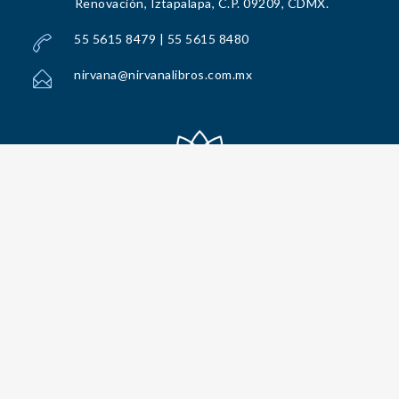
Renovación, Iztapalapa, C.P. 09209, CDMX.
55 5615 8479 | 55 5615 8480
nirvana@nirvanalibros.com.mx
Todos los Derechos Reservados por Nirvana Libros, S.A. de C.V. © 2025