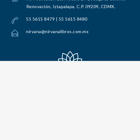
Renovación, Iztapalapa, C.P. 09209, CDMX.
55 5615 8479 | 55 5615 8480
nirvana@nirvanalibros.com.mx
Todos los Derechos Reservados por Nirvana Libros, S.A. de C.V. © 2025