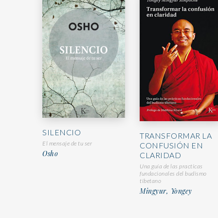
SILENCIO
TRANSFORMAR LA
El mensaje de tu ser
CONFUSIÓN EN
Osho
CLARIDAD
Una guía de las practicas
fundacionales del budismo
tibetano
Mingyur, Yongey