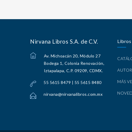
Nirvana Libros S.A. de C.V.
Libros
Av. Michoacán 20, Módulo 27
CATÁ
Bodega 1, Colonia Renovación,
AUTOR
Iztapalapa, C.P. 09209, CDMX.
MÁS V
55 5615 8479 | 55 5615 8480
NOVE
nirvana@nirvanalibros.com.mx