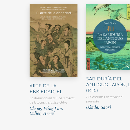
SABIDURÍA DEL
ANTIGUO JAPÓN, 
ARTE DE LA
(P.D.)
EBRIEDAD, EL
60 lecciones para vivir el
La iluminación etílica a través
presente
de la poesía clásica china
Okada, Saori
Cheng, Wing Fun,
Collet, Hervé