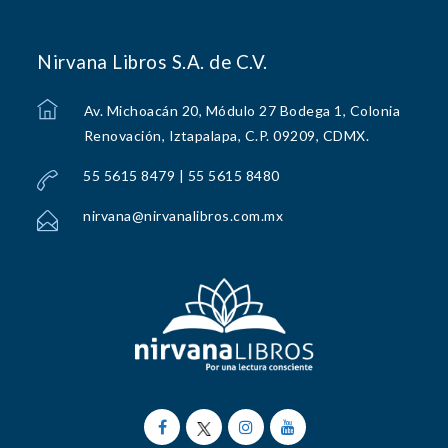
Nirvana Libros S.A. de C.V.
Av. Michoacán 20, Módulo 27 Bodega 1, Colonia
Renovación, Iztapalapa, C.P. 09209, CDMX.
55 5615 8479 | 55 5615 8480
nirvana@nirvanalibros.com.mx