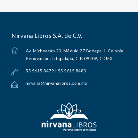
Nirvana Libros S.A. de C.V.
Av. Michoacán 20, Módulo 27 Bodega 1, Colonia
Renovación, Iztapalapa, C.P. 09209, CDMX.
55 5615 8479 | 55 5615 8480
nirvana@nirvanalibros.com.mx