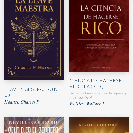
CIENCIA DE HACERSE
RICO, LA (P. D.)
LLAVE MAESTRA, LA (N.
Un manual para alcanzar la riqueza y
E.)
la prosperidad
Haanel, Charles F.
Wattles, Wallace D.