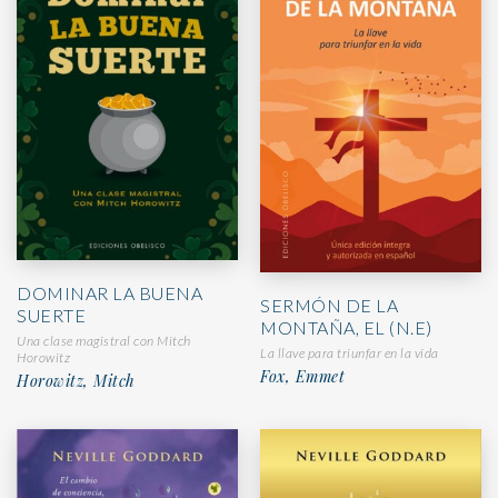
DOMINAR LA BUENA
SERMÓN DE LA
SUERTE
MONTAÑA, EL (N.E)
Una clase magistral con Mitch
La llave para triunfar en la vida
Horowitz
Fox, Emmet
Horowitz, Mitch