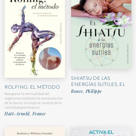
SHIATSU DE LAS
ENERGÍAS SUTILES, EL
ROLFING: EL MÉTODO
Ronce, Philippe
Recuperar la verticalidad del
organismo mediante la manipulación
de la fascia. Un viaje al corazón de la
intimidad gravitatoria
Hatt-Arnold, France