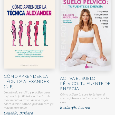
CÓMO APRENDER LA
ACTIVA EL SUELO
TÉCNICA ALEXANDER
PÉLVICO: TU FUENTE DE
(N.E)
ENERGÍA
Un método sencillo y práctico para
Cómo activar tu core, fortalecer el
mejorar la facilidad y la libertad de
cuerpo, liberar el estrés y realinear tu
movimiento a través de una mejor
vida
coordinación entre el pensamiento y el
Roxburgh, Lauren
movimiento físico
Conable, Barbara,