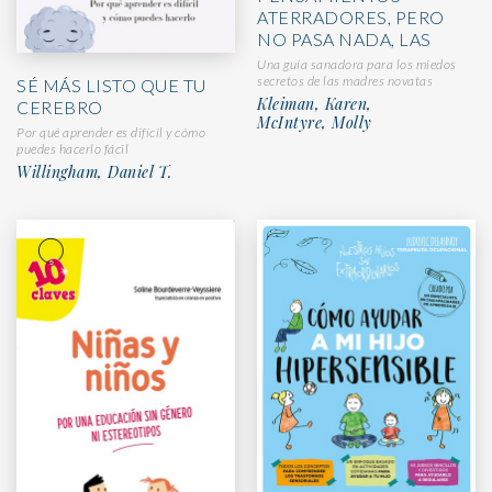
ATERRADORES, PERO
NO PASA NADA, LAS
Una guía sanadora para los miedos
secretos de las madres novatas
SÉ MÁS LISTO QUE TU
Kleiman, Karen,
CEREBRO
McIntyre, Molly
Por qué aprender es difícil y cómo
puedes hacerlo fácil
Willingham, Daniel T.