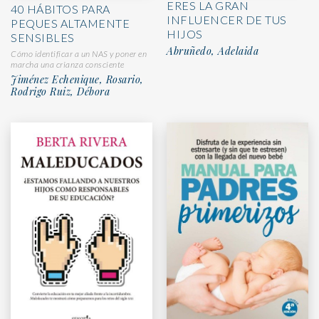
ERES LA GRAN
40 HÁBITOS PARA
INFLUENCER DE TUS
PEQUES ALTAMENTE
HIJOS
SENSIBLES
Abruñedo, Adelaida
Cómo identificar a un NAS y poner en
marcha una crianza consciente
Jiménez Echenique, Rosario,
Rodrigo Ruiz, Débora