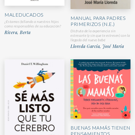
MALEDUCADOS
MANUAL PARA PADRES
¿Estamos fallando a nuestros hijos
PRIMERIZOS (N.E.)
como responsables de su educación?
Disfruta de la experiencia sin
Rivera, Berta
estresarte (y sin que te estresen) con la
llegada del nuevo bebé
Lloreda García, José María
BUENAS MAMÁS TIENEN
PENSAMIENTOS