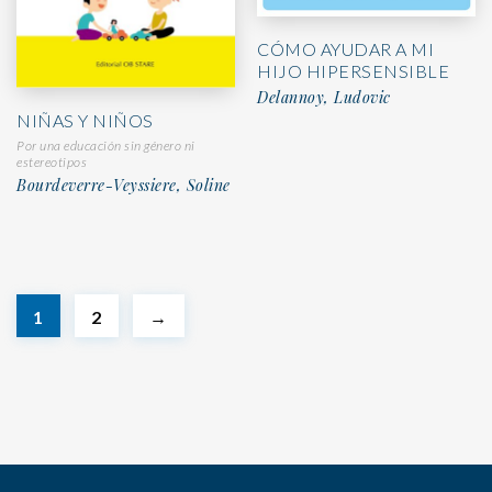
CÓMO AYUDAR A MI
HIJO HIPERSENSIBLE
Delannoy, Ludovic
NIÑAS Y NIÑOS
Por una educación sin género ni
estereotipos
Bourdeverre-Veyssiere, Soline
1
2
→