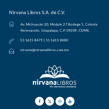
Nirvana Libros S.A. de C.V.
Av. Michoacán 20, Módulo 27 Bodega 1, Colonia
Renovación, Iztapalapa, C.P. 09209, CDMX.
55 5615 8479 | 55 5615 8480
nirvana@nirvanalibros.com.mx