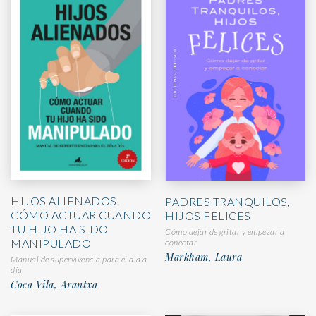
HIJOS ALIENADOS.
PADRES TRANQUILOS,
CÓMO ACTUAR CUANDO
HIJOS FELICES
TU HIJO HA SIDO
Cómo dejar de gritar y empezar a
MANIPULADO
conectar
Markham, Laura
Manual de supervivencia para el día a
día
Coca Vila, Arantxa