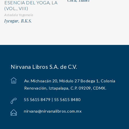
Coca, Isabel
ESENCIA DEL YOGA, LA
(VOL., VIII)
Astadala Yogamala
Iyengar, B.K.S.
Nirvana Libros S.A. de C.V.
Av. Michoacán 20, Módulo 27 Bodega 1, Colonia
Renovación, Iztapalapa, C.P. 09209, CDMX.
55 5615 8479 | 55 5615 8480
nirvana@nirvanalibros.com.mx