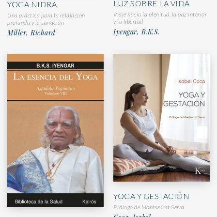
LUZ SOBRE LA VIDA
YOGA NIDRA
Viaje hacia la plenitud, la paz interior
Una práctica para la relajación
y la libertad
profunda y la sanación
Iyengar, B.K.S.
Miller, Richard
YOGA Y GESTACIÓN
Prólogo de Montserrat Serra