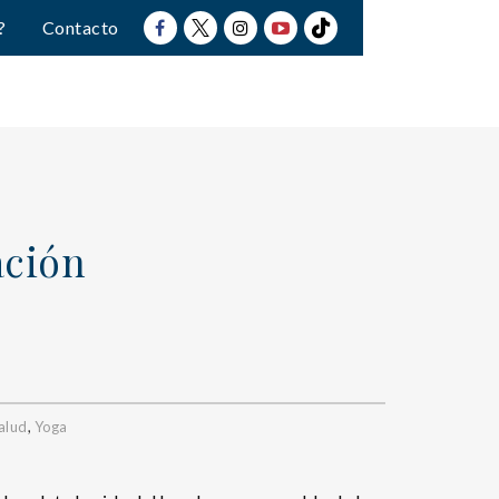
?
Contacto
ación
alud
,
Yoga