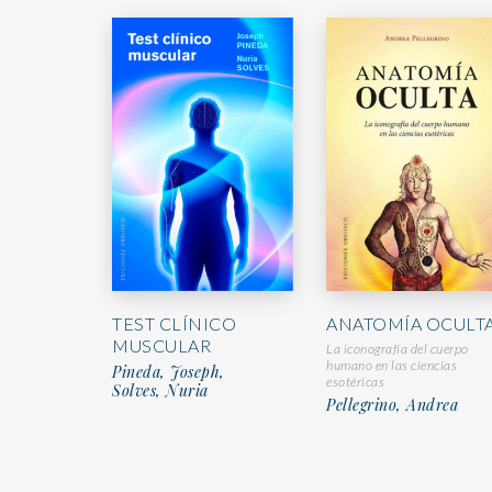
TEST CLÍNICO
ANATOMÍA OCULT
MUSCULAR
La iconografía del cuerpo
humano en las ciencias
Pineda, Joseph,
esotéricas
Solves, Nuria
Pellegrino, Andrea