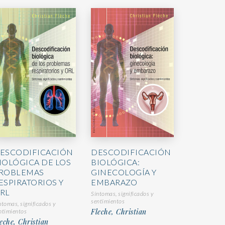
ESCODIFICACIÓN
DESCODIFICACIÓN
IOLÓGICA DE LOS
BIOLÓGICA:
ROBLEMAS
GINECOLOGÍA Y
ESPIRATORIOS Y
EMBARAZO
RL
Síntomas, significados y
sentimientos
ntomas, significados y
Fleche, Christian
ntimientos
eche, Christian