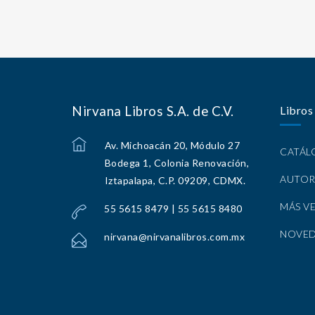
Nirvana Libros S.A. de C.V.
Libros
Av. Michoacán 20, Módulo 27
CATÁ
Bodega 1, Colonia Renovación,
AUTOR
Iztapalapa, C.P. 09209, CDMX.
MÁS V
55 5615 8479 | 55 5615 8480
NOVE
nirvana@nirvanalibros.com.mx