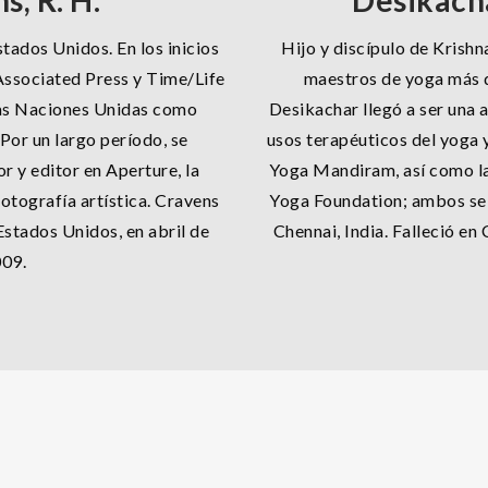
s, R. H.
Desikachar
tados Unidos. En los inicios
Hijo y discípulo de Krish
Associated Press y Time/Life
maestros de yoga más 
as Naciones Unidas como
Desikachar llegó a ser una 
Por un largo período, se
usos terapéuticos del yoga
 y editor en Aperture, la
Yoga Mandiram, así como l
fotografía artística. Cravens
Yoga Foundation; ambos se 
Estados Unidos, en abril de
Chennai, India. Falleció e
09.