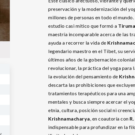
Este clásico afectuoso, vibrante y quer
preservación y la modernización del yog
millones de personas en todo el mundo.
estudio casi mítico que formó a
Tiruma
maestría incomparable acerca de las trad
ayuda a recorrer la vida de
Krishnama
legendario maestro en el Tíbet, su serv
últimos años de la gobernación colonial
revolucionar, la práctica del yoga para
la evolución del pensamiento de
Krish
descarta las prohibiciones que excluyen 
tratamientos terapéuticos para una amp
mentales y busca siempre acercar el yog
etnia, cultura, posición social ni creenc
Krishnamacharya
, en coautoría con
R.
indispensable para profundizar en la filo
V.