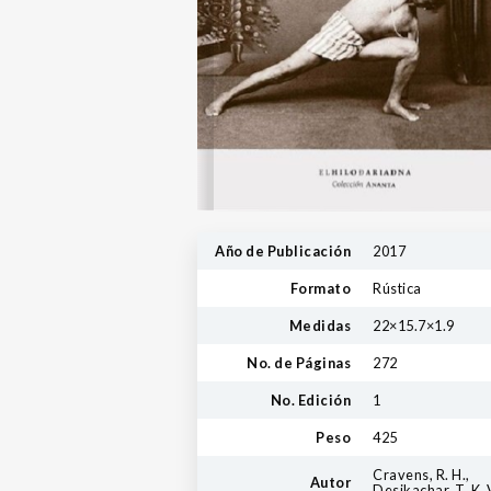
Año de Publicación
2017
Formato
Rústica
Medidas
22×15.7×1.9
No. de Páginas
272
No. Edición
1
Peso
425
Cravens, R. H.,
Autor
Desikachar, T. K. 