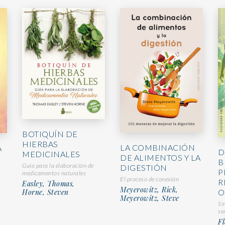
BOTIQUÍN DE
HIERBAS
LA COMBINACIÓN
A
D
MEDICINALES
DE ALIMENTOS Y LA
B
Guía para la elaboración de
DIGESTIÓN
P
medicamentos naturales
El proceso de conexión
R
Easley, Thomas,
Meyerowitz, Rick,
O
Horne, Steven
Meyerowitz, Steve
Sí
se
Fl