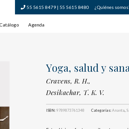
55 5615 8479 | 55 5615 8480
¿Quiénes somos
Catálogo
Agenda
Yoga, salud y san
Cravens, R. H.,
Desikachar, T. K. V.
ISBN:
9789873761348
Categorías:
Ananta
,
S