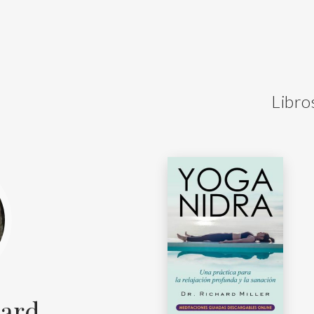
Libro
hard