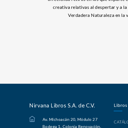
creativa relativas al despertar y a l
Verdadera Naturaleza en la v
Nirvana Libros S.A. de C.V.
Libros
Av. Michoacán 20, Módulo 27
CATÁ
Bodega 1, Colonia Renovación,