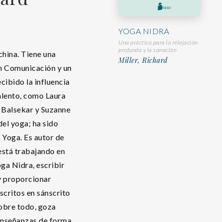
YOGA NIDRA
Una práctica para la relajación
profunda y la sanación
hina. Tiene una
Miller, Richard
en Comunicación y un
cibido la influencia
alento, como Laura
 Balsekar y Suzanne
del yoga; ha sido
 Yoga. Es autor de
está trabajando en
oga Nidra, escribir
y proporcionar
scritos en sánscrito
sobre todo, goza
 enseñanzas de forma