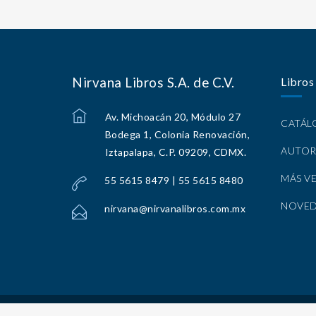
Nirvana Libros S.A. de C.V.
Libros
Av. Michoacán 20, Módulo 27
CATÁ
Bodega 1, Colonia Renovación,
AUTOR
Iztapalapa, C.P. 09209, CDMX.
MÁS V
55 5615 8479 | 55 5615 8480
NOVE
nirvana@nirvanalibros.com.mx