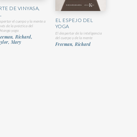
RTE DE VINYASA,
L
EL ESPEJO DEL
spertar el cuerpo y la mente a
YOGA
avés de la práctica del
htanga yoga
El despertar de la inteligencia
reeman, Richard,
del cuerpo y de la mente
ylor, Mary
Freeman, Richard