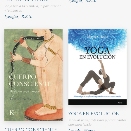
Iyengar, B.K.S.
Viaje hacia la plenitud, la paz interior
y la libertad
Iyengar, B.K.S.
YOGA EN EVOLUCIÓN
Manual para profesores y practicantes
con experiencia
CUERPO CONSCIENTE
Criado, Mayte