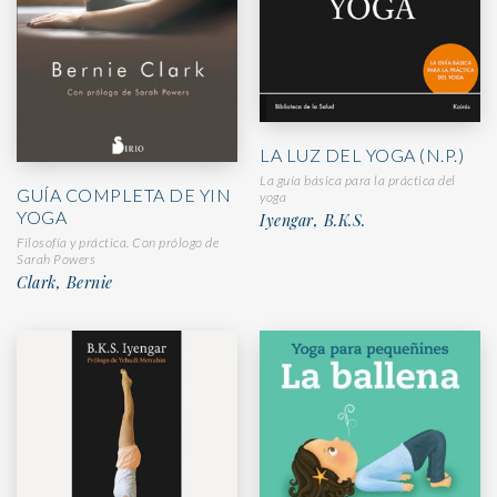
LA LUZ DEL YOGA (N.P.)
La guía básica para la práctica del
GUÍA COMPLETA DE YIN
yoga
YOGA
Iyengar, B.K.S.
Filosofía y práctica. Con prólogo de
Sarah Powers
Clark, Bernie