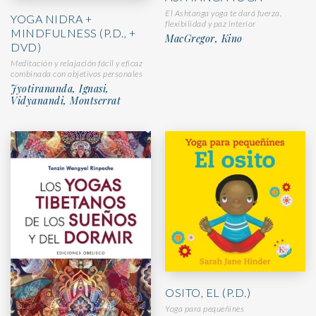
El Ashtanga yoga te dará fuerza,
YOGA NIDRA +
flexibilidad y paz interior
MINDFULNESS (P.D., +
MacGregor, Kino
DVD)
Meditación y relajación fácil y eficaz
combinada con objetivos personales
Jyotirananda, Ignasi,
Vidyanandi, Montserrat
OSITO, EL (P.D.)
Yoga para pequeñines