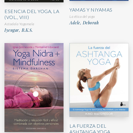
YAMAS Y NIYAMAS
ESENCIA DEL YOGA, LA
La ética del yoga
(VOL., VIII)
Adele, Deborah
Astadala Yogamala
Iyengar, B.K.S.
LA FUERZA DEL
ASHTANGA YOGA