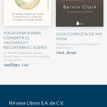
YOGATERAPIA PARA
GUÍA COMPLETA DE YIN
COMBATIR EL
YOGA
INSOMNIO Y
Filosofía y práctica. Con prólogo de
RECUPERAR EL SUEÑO
Sarah Powers
Clark, Bernie
Un método integral que ayuda a
dormir bien y a conservar la energía a
lo largo del día
Sanfilippo, Lisa
Nirvana Libros S.A. de C.V.