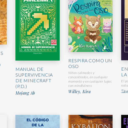
ES
RESPIRA COMO UN
)
OSO
EN
MANUAL DE
Niños calmados y
LA
SUPERVIVENCIA
concentrados, en cualquier
DE MINECRAFT
El p
momento y en cualquier lugar,
natu
(P.D.)
con mindfulness
Zwe
Willey, Kira
Mojang Ab