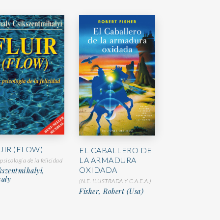
UIR (FLOW)
EL CABALLERO DE
LA ARMADURA
psicología de la felicidad
OXIDADA
kszentmihalyi,
aly
(N.E. ILUSTRADA Y C.A.E.A.)
Fisher, Robert (Usa)