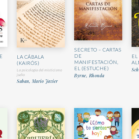
SECRETO – CARTAS
DE
E
EL
LA CÁBALA
MANIFESTACIÓN,
AL
(KAIRÓS)
EL (ESTUCHE)
Sch
La psicología del misticismo
judío
Byrne, Rhonda
Saban, Mario Javier