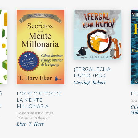
¡FERGAL ECHA
HUMO! (P.D.)
Starling, Robert
S
LOS SECRETOS DE
FL
LA MENTE
Una 
)
MILLONARIA
Csi
Mih
Cómo dominar el juego
s
interior de la riqueza
Eker, T. Harv