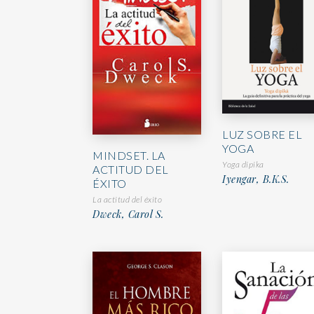
LUZ SOBRE EL
YOGA
MINDSET. LA
Yoga dipika
ACTITUD DEL
Iyengar, B.K.S.
ÉXITO
La actitud del éxito
Dweck, Carol S.