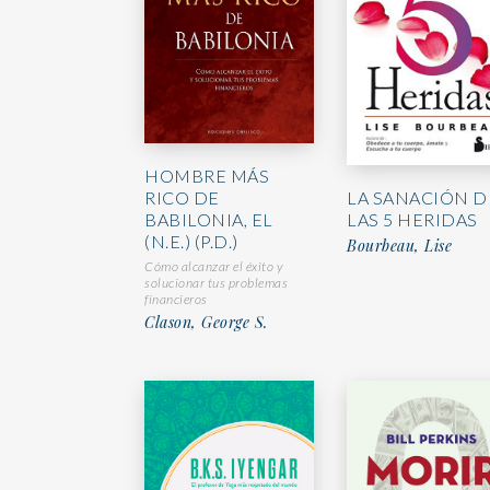
HOMBRE MÁS
LA SANACIÓN D
RICO DE
LAS 5 HERIDAS
BABILONIA, EL
(N.E.) (P.D.)
Bourbeau, Lise
Cómo alcanzar el éxito y
solucionar tus problemas
financieros
Clason, George S.