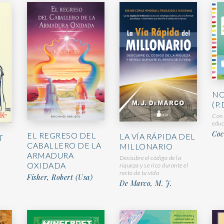
NO
(P.
Con 
educ
Coc
EL REGRESO DEL
LA VÍA RÁPIDA DEL
T
CABALLERO DE LA
MILLONARIO
ARMADURA
Descubre el código de la
OXIDADA
riqueza y se rico durante el
resto de tu vida
Fisher, Robert (Usa)
De Marco, M. J.