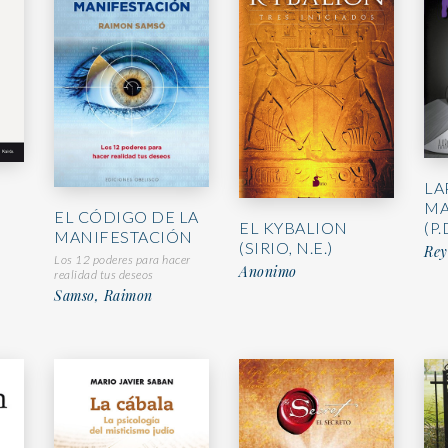
LA
MA
EL CÓDIGO DE LA
EL KYBALION
(P.
MANIFESTACIÓN
(SIRIO, N.E.)
Rey
Los 12 poderes para hacer
Anonimo
realidad tus deseos
Samso, Raimon