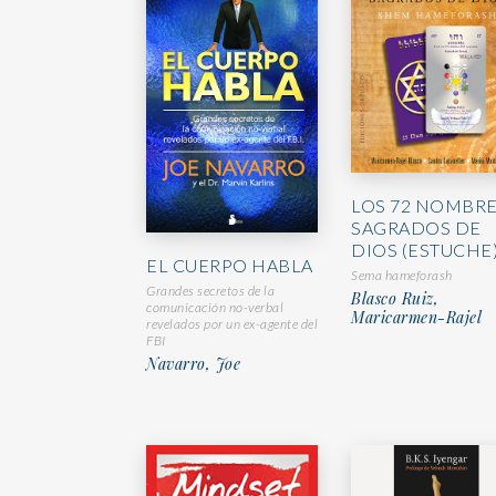
LOS 72 NOMBR
SAGRADOS DE
DIOS (ESTUCHE
EL CUERPO HABLA
Sema hameforash
Grandes secretos de la
Blasco Ruiz,
comunicación no-verbal
Maricarmen-Rajel
revelados por un ex-agente del
FBI
Navarro, Joe