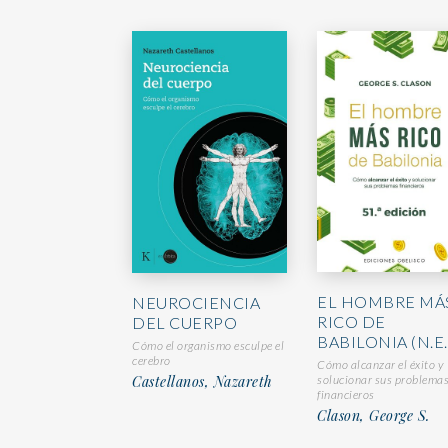
EL HOMBRE MÁ
NEUROCIENCIA
RICO DE
DEL CUERPO
BABILONIA (N.E.
Cómo el organismo esculpe el
cerebro
Cómo alcanzar el éxito y
Castellanos, Nazareth
solucionar sus problema
financieros
Clason, George S.