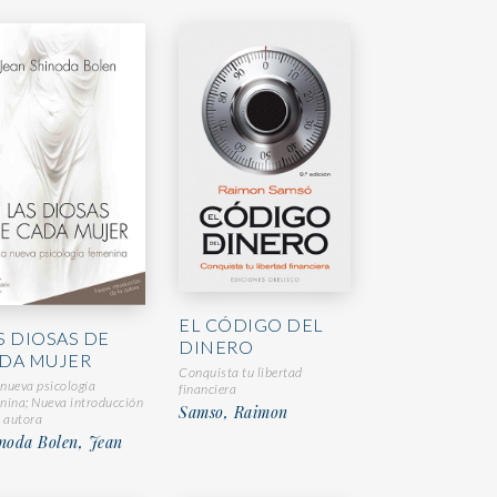
EL CÓDIGO DEL
S DIOSAS DE
DINERO
DA MUJER
Conquista tu libertad
nueva psicología
financiera
nina; Nueva introducción
Samso, Raimon
a autora
noda Bolen, Jean