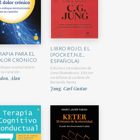
LIBRO ROJO, EL
RAPIA PARA EL
(POCKET,N.E.,
LOR CRÓNICO
ESPAÑOLA)
nfoque revolucionario
Edición e introducción de
 su curación
Sonu Shamdasani. Edición
castellana al cuidado de
don, Alan
Bernardo Nante
Jung, Carl Gustav