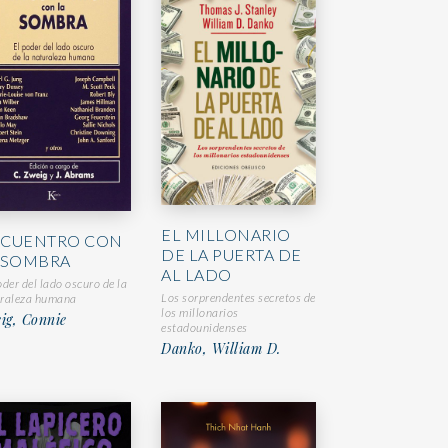
EL MILLONARIO
CUENTRO CON
DE LA PUERTA DE
 SOMBRA
AL LADO
oder del lado oscuro de la
Los sorprendentes secretos de
raleza humana
los millonarios
ig, Connie
estadounidenses
Danko, William D.