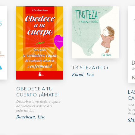
TRISTEZA (P.D.)
Eland, Eva
OBEDECE A TU
LA
O
CUERPO, ¡ÁMATE!
CA
Descubre la verdadera causa
Una 
de cualquier dolencia o
feme
enfermedad
de l
Bourbeau, Lise
Shi