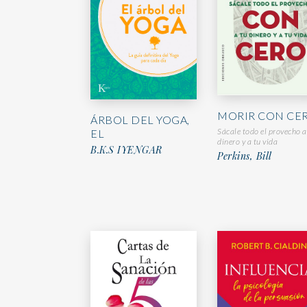
MORIR CON CE
ÁRBOL DEL YOGA,
Sácale todo el provecho a
EL
dinero y a tu vida
B.K.S IYENGAR
Perkins, Bill