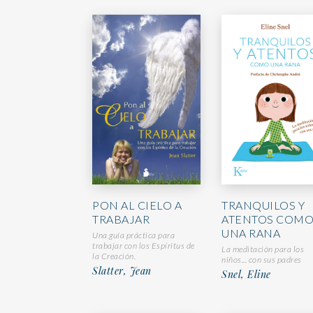
PON AL CIELO A
TRANQUILOS Y
TRABAJAR
ATENTOS COM
UNA RANA
Una guía práctica para
trabajar con los Espíritus de
La meditación para los
la Creación.
niños... con sus padres
Slatter, Jean
Snel, Eline