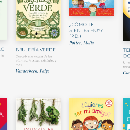
¿CÓMO TE
SIENTES HOY?
(P.D.)
Potter, Molly
RO
BRUJERÍA VERDE
TE
DO
 tu
Descubre la magia de las
plantas, hierbas, cristales y
Un e
más
para
Vanderbeck, Paige
Gor