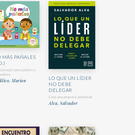
 MÁS PAÑALES
D.)
consejos para padres y
adores.
LO QUE UN LÍDER
klico, Marion
NO DEBE
DELEGAR
Crea una empresa admirada
Alva, Salvador