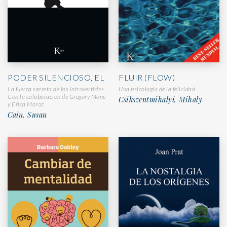
FLUIR (FLOW)
PODER SILENCIOSO, EL
Una psicología de la felicidad
La fuerza secreta de los introvertidos.
Con la colaboración de Gregory Mone
Csikszentmihalyi, Mihaly
y Erica Moroz
Cain, Susan