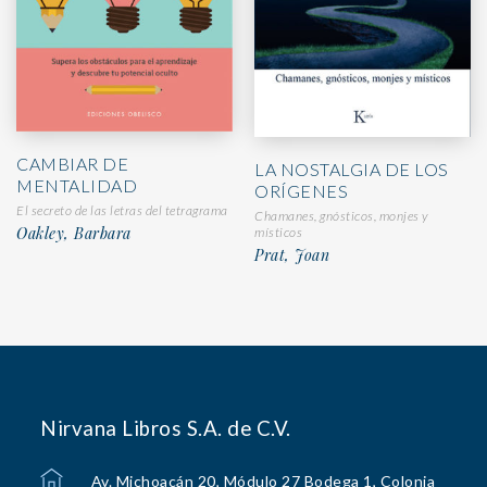
CAMBIAR DE
LA NOSTALGIA DE LOS
MENTALIDAD
ORÍGENES
El secreto de las letras del tetragrama
Chamanes, gnósticos, monjes y
Oakley, Barbara
místicos
Prat, Joan
Nirvana Libros S.A. de C.V.
Av. Michoacán 20, Módulo 27 Bodega 1, Colonia