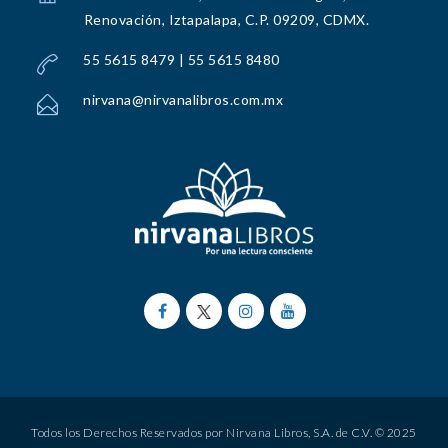
Renovación, Iztapalapa, C.P. 09209, CDMX.
55 5615 8479 | 55 5615 8480
nirvana@nirvanalibros.com.mx
Todos los Derechos Reservados por Nirvana Libros, S.A. de C.V. © 2025