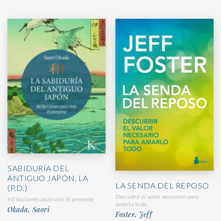
SABIDURÍA DEL
ANTIGUO JAPÓN, LA
LA SENDA DEL REPOSO
(P.D.)
Descubrir el valor necesario para
60 lecciones para vivir el presente
amarlo todo
Okada, Saori
Foster, Jeff