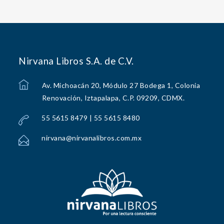
Nirvana Libros S.A. de C.V.
Av. Michoacán 20, Módulo 27 Bodega 1, Colonia
Renovación, Iztapalapa, C.P. 09209, CDMX.
55 5615 8479 | 55 5615 8480
nirvana@nirvanalibros.com.mx