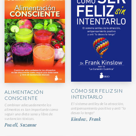
CÓMO SER FELIZ SIN
ALIMENTACIÓN
INTENTARLO
CONSCIENTE
El sistema antiley de la atracción,
Combinar adecuadamente los
antipensamiento positivo y anti "lo
alimentos es tan importante como
deseo lo tengo"
seguir una dieta sana y libre de
sustancias tóxicas.
Kinslow, Frank
Powell, Suzanne