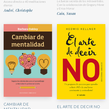
La fuerza secreta de los introvertidos.
Acceso directo a 40 meditaciones
Con la colaboración de Gregory Mone
diarias
y Erica Moroz
André, Christophe
Cain, Susan
CAMBIAR DE
EL ARTE DE DECIR NO
MENTALIDAD